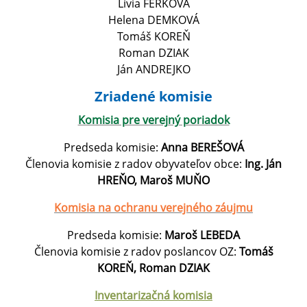
Lívia FERKOVÁ
Helena DEMKOVÁ
Tomáš KOREŇ
Roman DZIAK
Ján ANDREJKO
Zriadené komisie
Komisia pre verejný poriadok
Predseda komisie:
Anna BEREŠOVÁ
Členovia komisie z radov obyvateľov obce:
Ing. Ján
HREŇO, Maroš MUŇO
Komisia na ochranu verejného záujmu
Predseda komisie:
Maroš LEBEDA
Členovia komisie z radov poslancov OZ:
Tomáš
KOREŇ,
Roman DZIAK
Inventarizačná komisia