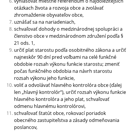
vyhlasovať miestne referendum o najdôležitejších
otázkach života a rozvoja obce a zvolávať
zhromaždenie obyvateľov obce,
uznášať sa na nariadeniach,
schvaľovať dohody o medzinárodnej spolupráci a
členstvo obce v medzinárodnom združení podľa §
21 ods. 1,
určiť plat starostu podľa osobitného zákona a určiť
najneskôr 90 dní pred voľbami na celé funkčné
obdobie rozsah výkonu funkcie starostu; zmeniť
počas funkčného obdobia na návrh starostu
rozsah výkonu jeho funkcie,
voliť a odvolávať hlavného kontrolóra obce (ďalej
len „hlavný kontrolór“), určiť rozsah výkonu funkcie
hlavného kontrolóra a jeho plat, schvaľovať
odmenu hlavnému kontrolórovi,
schvaľovať štatút obce, rokovací poriadok
obecného zastupiteľstva a zásady odmeňovania
poslancov,