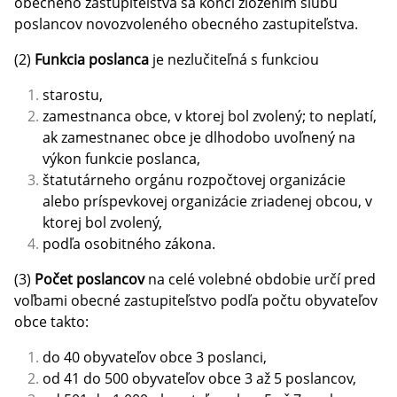
obecného zastupiteľstva sa končí zložením sľubu
poslancov novozvoleného obecného zastupiteľstva.
(2)
Funkcia poslanca
je nezlučiteľná s funkciou
starostu,
zamestnanca obce, v ktorej bol zvolený; to neplatí,
ak zamestnanec obce je dlhodobo uvoľnený na
výkon funkcie poslanca,
štatutárneho orgánu rozpočtovej organizácie
alebo príspevkovej organizácie zriadenej obcou, v
ktorej bol zvolený,
podľa osobitného zákona.
(3)
Počet poslancov
na celé volebné obdobie určí pred
voľbami obecné zastupiteľstvo podľa počtu obyvateľov
obce takto:
do 40 obyvateľov obce 3 poslanci,
od 41 do 500 obyvateľov obce 3 až 5 poslancov,