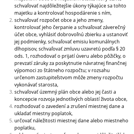
schvaľovať najdôležitejšie úkony týkajúce sa tohto
majetku a kontrolovať hospodárenie s ním,
schvaľovať rozpočet obce a jeho zmeny,
kontrolovať jeho čerpanie a schvaľovať záverečný
účet obce, vyhlásiť dobrovoľnú zbierku a ustanoviť
jej podmienky, schvaľovať emisiu komunálnych
dlhopisov, schvaľovať zmluvu uzavretú podľa § 20
ods. 1, rozhodovať o prijatí úveru alebo pôžičky, o
prevzatí záruky za poskytnutie návratnej finančnej
výpomoci zo štátneho rozpočtu; v rozsahu
určenom zastupiteľstvom môže zmeny rozpočtu
vykonávať starosta,
schvaľovať územný plán obce alebo jej časti a
koncepcie rozvoja jednotlivých oblastí života obce,
rozhodovať o zavedení a zrušení miestnej dane a
ukladať miestny poplatok,
určovať náležitosti miestnej dane alebo miestneho
poplatku,