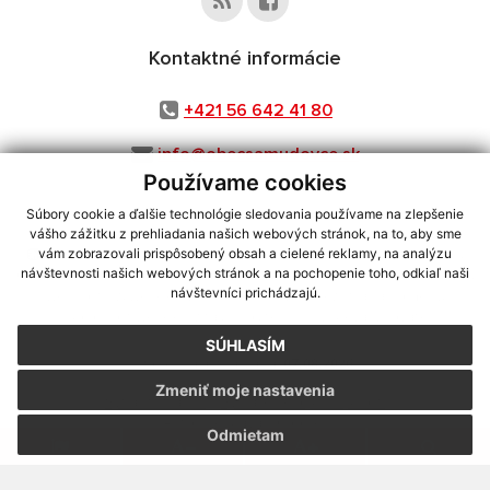
Kontaktné informácie
+421 56 642 41 80
info@obecsamudovce.sk
Používame cookies
Súbory cookie a ďalšie technológie sledovania používame na zlepšenie
vášho zážitku z prehliadania našich webových stránok, na to, aby sme
využite možnosť získavania aktuálnych informácií s využitím RSS
,
vám zobrazovali prispôsobený obsah a cielené reklamy, na analýzu
CMS systém (redakčný) systém ECHELON 2,
Mapa stránok
,
web portál
,
návštevnosti našich webových stránok a na pochopenie toho, odkiaľ naši
návštevníci prichádzajú.
webhosting
,
webex.digital, s.r.o.
,
domény
,
registrácia domény
,
spoločnosť webex.digital, s.r.o.
,
technický prevádzkovateľ
SÚHLASÍM
Posledná aktualizácia:
07.08.2026
Zmeniť moje nastavenia
Vytlačiť stránku
|
Vyhlásenie o prístupnosti
Autorské práva
|
Cookies
Odmietam
webdesign
|