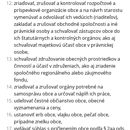
zriaďovať, zrušovať a kontrolovať rozpočtové a
príspevkové organizácie obce a na návrh starostu
vymenúvať a odvolávať ich vedúcich (riaditeľov),
zakladať a zrušovať obchodné spoločnosti a iné
právnické osoby a schvaľovať zástupcov obce do
ich štatutárnych a kontrolných orgánov, ako aj
schvaľovať majetkovú účasť obce v právnickej
osobe,
schvaľovať združovanie obecných prostriedkov a
činností a účasť v združeniach, ako aj zriadenie
spoločného regionálneho alebo záujmového
fondu,
zriaďovať a zrušovať orgány potrebné na
samosprávu obce a určovať náplň ich práce,
udeľovať čestné občianstvo obce, obecné
vyznamenania a ceny,
ustanoviť erb obce, vlajku obce, pečať obce,
prípadne znelku obce,
vydávať súhlas s pričlenením obce podľa § 2aa ods.