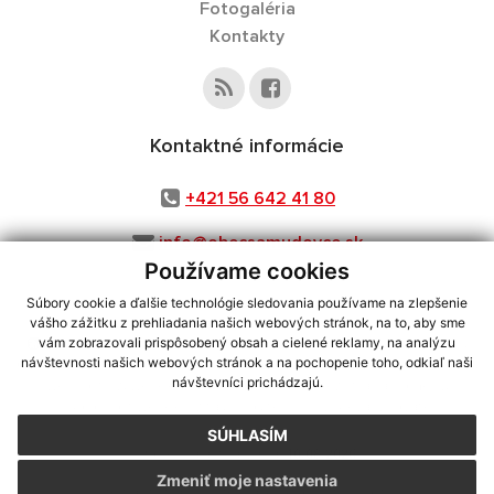
Fotogaléria
Kontakty
Kontaktné informácie
+421 56 642 41 80
info@obecsamudovce.sk
Používame cookies
Súbory cookie a ďalšie technológie sledovania používame na zlepšenie
vášho zážitku z prehliadania našich webových stránok, na to, aby sme
využite možnosť získavania aktuálnych informácií s využitím RSS
,
vám zobrazovali prispôsobený obsah a cielené reklamy, na analýzu
CMS systém (redakčný) systém ECHELON 2,
Mapa stránok
,
web portál
,
návštevnosti našich webových stránok a na pochopenie toho, odkiaľ naši
návštevníci prichádzajú.
webhosting
,
webex.digital, s.r.o.
,
domény
,
registrácia domény
,
spoločnosť webex.digital, s.r.o.
,
technický prevádzkovateľ
SÚHLASÍM
Posledná aktualizácia:
10.08.2026
Zmeniť moje nastavenia
Vytlačiť stránku
|
Vyhlásenie o prístupnosti