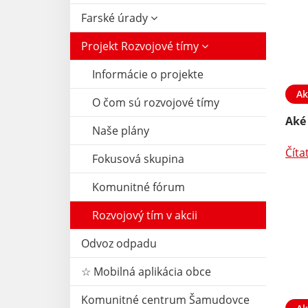
Farské úrady
Projekt Rozvojové tímy
Informácie o projekte
Ak
O čom sú rozvojové tímy
Aké
Naše plány
Číta
Fokusová skupina
Komunitné fórum
Rozvojový tím v akcii
Odvoz odpadu
☆ Mobilná aplikácia obce
Komunitné centrum Šamudovce