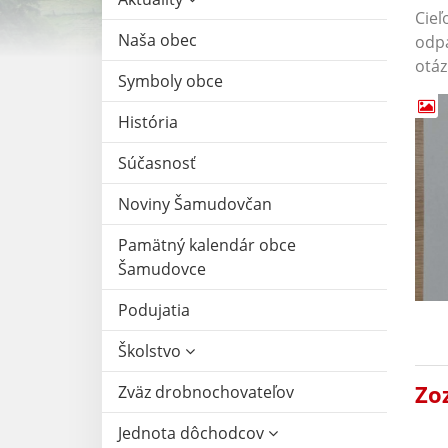
Cieľ
Naša obec
odpa
otáz
Symboly obce
História
Súčasnosť
Noviny Šamudovčan
Pamätný kalendár obce
Šamudovce
Podujatia
Školstvo
Zo
Zväz drobnochovateľov
Jednota dôchodcov