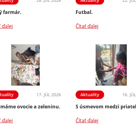
tuality
28. JÚL 2026
Aktuality
22. JÚ
ý farmár.
Futbal.
ť ďalej
Čítať ďalej
tuality
17. JÚL 2026
Aktuality
16. JÚ
 máme ovocie a zeleninu.
S úsmevom medzi priate
ť ďalej
Čítať ďalej