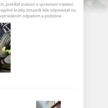
h, prehĺbiť znalosti o správnom triedení
yplnili krátky dotazník kde odpovedali na
zle vytriedením odpadom a podobne.