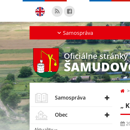
Samospráva
Oficiálne stránky
ŠAMUDOV
Samospráva
„ K
Obec
20
Aktuality