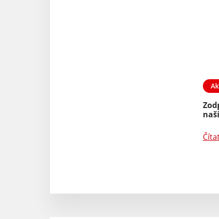
Ak
Zodp
naš
Číta