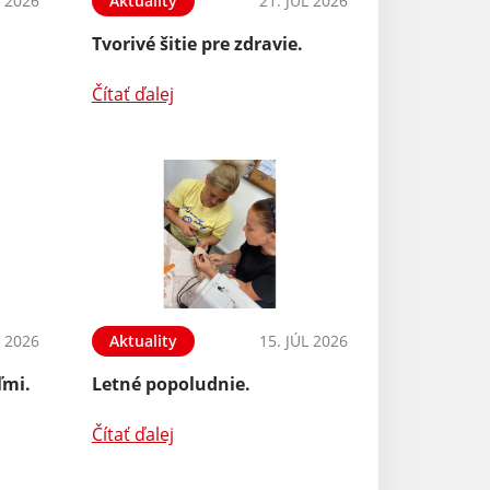
L 2026
Aktuality
21. JÚL 2026
Tvorivé šitie pre zdravie.
Čítať ďalej
L 2026
Aktuality
15. JÚL 2026
ľmi.
Letné popoludnie.
Čítať ďalej