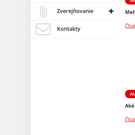
Ak
Zverejňovanie
Mal
Číta
Kontakty
Ak
Aké
Číta