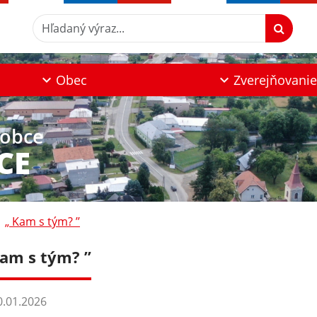
Hľadaný výraz...
Obec
Zverejňovanie
 obce
CE
„ Kam s tým? ’’
am s tým? ’’
.01.2026