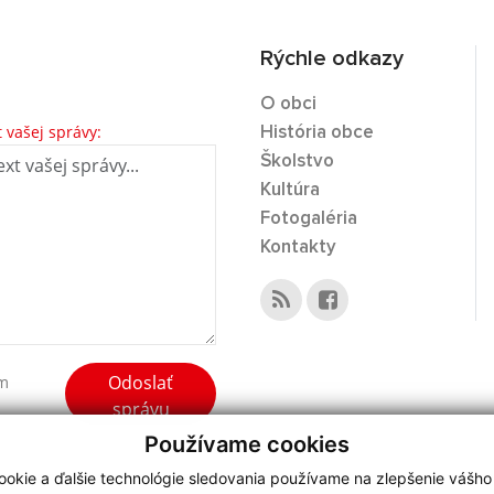
Rýchle odkazy
O obci
t vašej správy:
História obce
Školstvo
Kultúra
Fotogaléria
Kontakty
Odoslať
ím
správu
Používame cookies
okie a ďalšie technológie sledovania používame na zlepšenie vášho