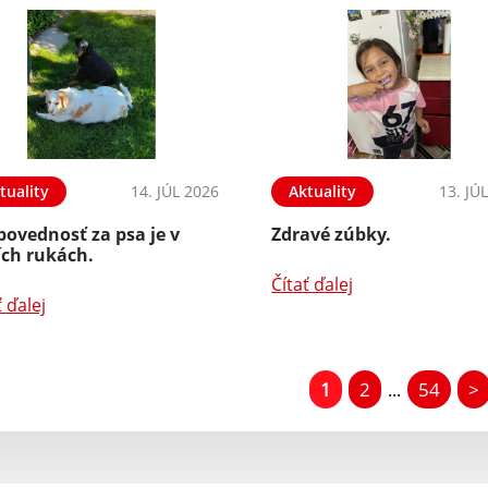
tuality
14. JÚL 2026
Aktuality
13. JÚ
ovednosť za psa je v
Zdravé zúbky.
ích rukách.
Čítať ďalej
ť ďalej
1
2
54
>
...