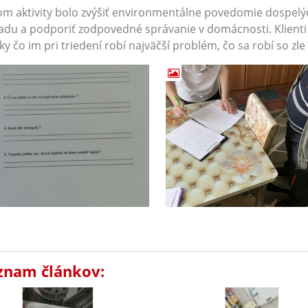
om aktivity bolo zvýšiť environmentálne povedomie dospelýc
du a podporiť zodpovedné správanie v domácnosti. Klienti v
ky čo im pri triedení robí najväčší problém, čo sa robí so 
znam článkov: