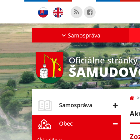
Samospráva
Oficiálne stránky
ŠAMUDOV
Samospráva
Ak
Obec
Zo
Aktuality