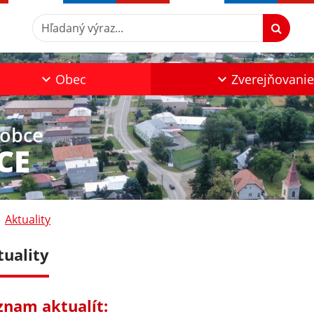
Hľadaný výraz...
Obec
Zverejňovanie
 obce
CE
Aktuality
tuality
znam aktualít: