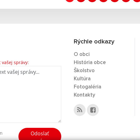
Rýchle odkazy
O obci
t vašej správy:
História obce
Školstvo
Kultúra
Fotogaléria
Kontakty
Odoslať
ím