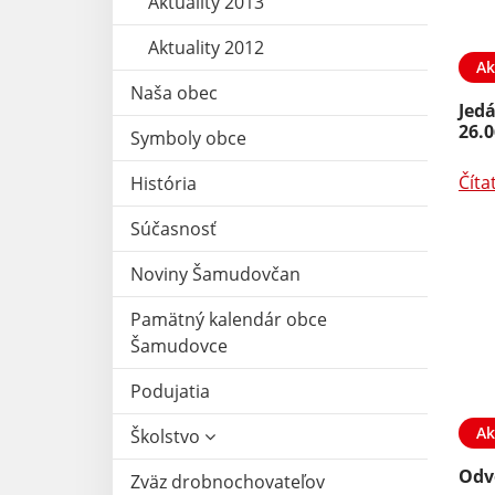
Aktuality 2013
Aktuality 2012
Ak
Naša obec
Jedá
26.0
Symboly obce
Číta
História
Súčasnosť
Noviny Šamudovčan
Pamätný kalendár obce
Šamudovce
Podujatia
Ak
Školstvo
Odv
Zväz drobnochovateľov