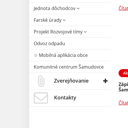
Jednota dôchodcov
Číta
Farské úrady
Projekt Rozvojové tímy
Odvoz odpadu
☆ Mobilná aplikácia obce
Komunitné centrum Šamudovce
Ak
Zverejňovanie
Zápi
Šam
Kontakty
Číta