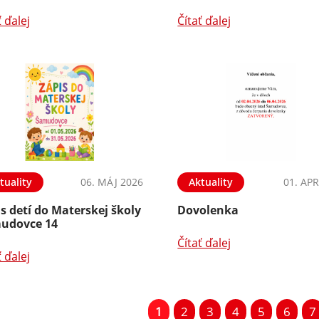
ť ďalej
Čítať ďalej
tuality
06. MÁJ 2026
Aktuality
01. APR
s detí do Materskej školy
Dovolenka
udovce 14
Čítať ďalej
ť ďalej
1
2
3
4
5
6
7