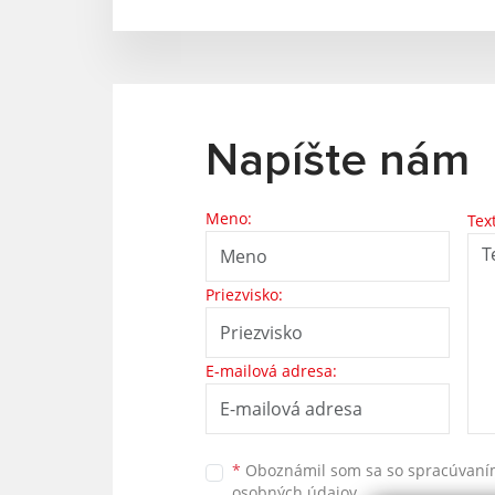
Napíšte nám
Meno:
Tex
Priezvisko:
E-mailová adresa:
*
Oboznámil som sa so
spracúvan
osobných údajov