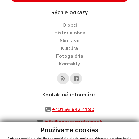
Rýchle odkazy
O obci
História obce
Školstvo
Kultúra
Fotogaléria
Kontakty
Kontaktné informácie
+421 56 642 41 80
info@obecsamudovce.sk
Používame cookies
Súbory cookie a ďalšie technológie sledovania používame na zlepšenie