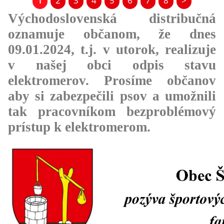
1
2
3
4
5
6
7
8
>
Východoslovenská distribučná
oznamuje občanom, že dnes
09.01.2024, t.j. v utorok, realizuje
v našej obci odpis stavu
elektromerov. Prosíme občanov
aby si zabezpečili psov a umožnili
tak pracovníkom bezproblémový
prístup k elektromerom.