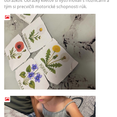
obrázkov. Obrázky kvetov si vystrihovali s nožnicami a
tým si precvičili motorické schopnosti rúk.