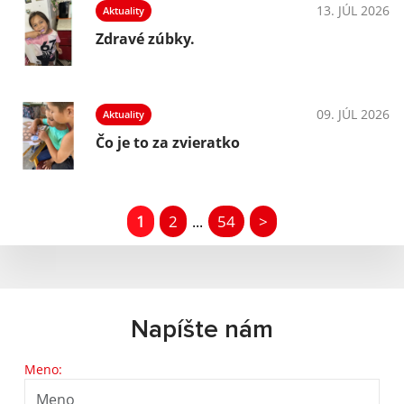
13. JÚL 2026
Aktuality
Zdravé zúbky.
09. JÚL 2026
Aktuality
Čo je to za zvieratko
1
2
54
>
...
Napíšte nám
Meno: