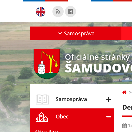
Samospráva
Oficiálne stránky
ŠAMUDOV
Samospráva
De
Obec
14
Aktuality