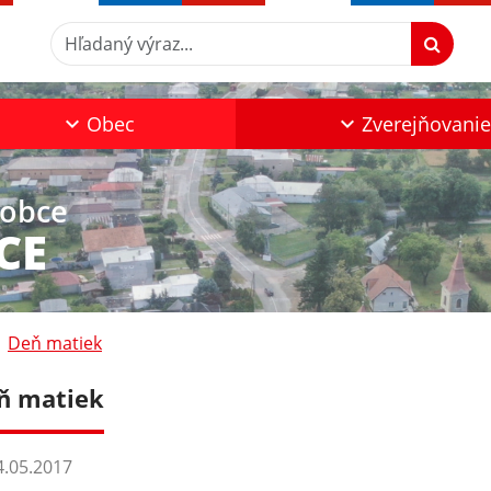
Hľadaný výraz...
Obec
Zverejňovanie
 obce
CE
Deň matiek
ň matiek
.05.2017