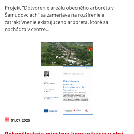
Projekt "Dotvorenie areálu obecného arboréta v
Šamudovciach" sa zameriava na rozšírenie a
zatraktívnenie existujúceho arboréta, ktoré sa
nachádza v centre...
01.07.2025
Rekonštrukcia miestnej komunikácie v obci