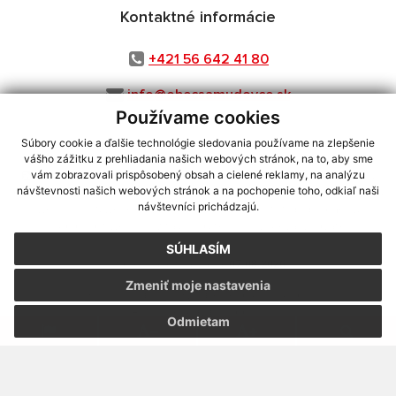
Kontaktné informácie
+421 56 642 41 80
info@obecsamudovce.sk
Používame cookies
Súbory cookie a ďalšie technológie sledovania používame na zlepšenie
vášho zážitku z prehliadania našich webových stránok, na to, aby sme
využite možnosť získavania aktuálnych informácií s využitím RSS
,
vám zobrazovali prispôsobený obsah a cielené reklamy, na analýzu
CMS systém (redakčný) systém ECHELON 2,
Mapa stránok
,
web portál
,
návštevnosti našich webových stránok a na pochopenie toho, odkiaľ naši
návštevníci prichádzajú.
webhosting
,
webex.digital, s.r.o.
,
domény
,
registrácia domény
,
spoločnosť webex.digital, s.r.o.
,
technický prevádzkovateľ
SÚHLASÍM
Posledná aktualizácia:
07.08.2026
Zmeniť moje nastavenia
Vytlačiť stránku
|
Vyhlásenie o prístupnosti
Autorské práva
|
Cookies
Odmietam
webdesign
|