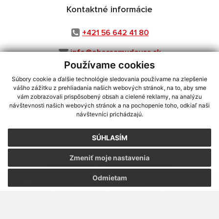
Kontaktné informácie
+421 56 642 41 80
info@obecsamudovce.sk
Používame cookies
Súbory cookie a ďalšie technológie sledovania používame na zlepšenie
vášho zážitku z prehliadania našich webových stránok, na to, aby sme
využite možnosť získavania aktuálnych informácií s využitím RSS
,
vám zobrazovali prispôsobený obsah a cielené reklamy, na analýzu
CMS systém (redakčný) systém ECHELON 2,
Mapa stránok
,
web portál
,
návštevnosti našich webových stránok a na pochopenie toho, odkiaľ naši
návštevníci prichádzajú.
webhosting
,
webex.digital, s.r.o.
,
domény
,
registrácia domény
,
spoločnosť webex.digital, s.r.o.
,
technický prevádzkovateľ
SÚHLASÍM
Posledná aktualizácia:
07.08.2026
Zmeniť moje nastavenia
Vytlačiť stránku
|
Vyhlásenie o prístupnosti
Autorské práva
|
Cookies
Odmietam
webdesign
|