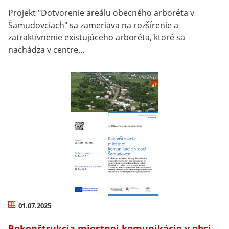
Projekt "Dotvorenie areálu obecného arboréta v
Šamudovciach" sa zameriava na rozšírenie a
zatraktívnenie existujúceho arboréta, ktoré sa
nachádza v centre...
01.07.2025
Rekonštrukcia miestnej komunikácie v obci